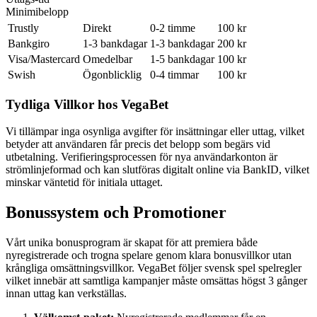
Minimibelopp
Trustly
Direkt
0-2 timme
100 kr
Bankgiro
1-3 bankdagar
1-3 bankdagar
200 kr
Visa/Mastercard
Omedelbar
1-5 bankdagar
100 kr
Swish
Ögonblicklig
0-4 timmar
100 kr
Tydliga Villkor hos VegaBet
Vi tillämpar inga osynliga avgifter för insättningar eller uttag, vilket
betyder att användaren får precis det belopp som begärs vid
utbetalning. Verifieringsprocessen för nya användarkonton är
strömlinjeformad och kan slutföras digitalt online via BankID, vilket
minskar väntetid för initiala uttaget.
Bonussystem och Promotioner
Vårt unika bonusprogram är skapat för att premiera både
nyregistrerade och trogna spelare genom klara bonusvillkor utan
krångliga omsättningsvillkor. VegaBet följer svensk spel spelregler
vilket innebär att samtliga kampanjer måste omsättas högst 3 gånger
innan uttag kan verkställas.