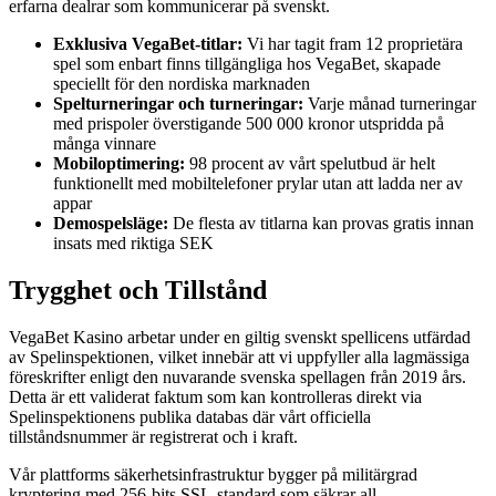
erfarna dealrar som kommunicerar på svenskt.
Exklusiva VegaBet-titlar:
Vi har tagit fram 12 proprietära
spel som enbart finns tillgängliga hos VegaBet, skapade
speciellt för den nordiska marknaden
Spelturneringar och turneringar:
Varje månad turneringar
med prispoler överstigande 500 000 kronor utspridda på
många vinnare
Mobiloptimering:
98 procent av vårt spelutbud är helt
funktionellt med mobiltelefoner prylar utan att ladda ner av
appar
Demospelsläge:
De flesta av titlarna kan provas gratis innan
insats med riktiga SEK
Trygghet och Tillstånd
VegaBet Kasino arbetar under en giltig svenskt spellicens utfärdad
av Spelinspektionen, vilket innebär att vi uppfyller alla lagmässiga
föreskrifter enligt den nuvarande svenska spellagen från 2019 års.
Detta är ett validerat faktum som kan kontrolleras direkt via
Spelinspektionens publika databas där vårt officiella
tillståndsnummer är registrerat och i kraft.
Vår plattforms säkerhetsinfrastruktur bygger på militärgrad
kryptering med 256-bits SSL-standard som säkrar all