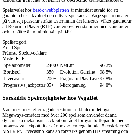
Spelurvalet hos
besök webbplatsen
är minutiöst utvald för att
garantera bästa kvalitet och rättvist spelkänsla. Varje spelautomater
på vårt sajt passerar strikta tester innan det lanseras, vilket garanterar
att Return to Player (RTP) värden överensstämmer med standarder
och är bättre än miniminivån på 94%.
Spelkategori
Antal Spel
Främsta Spelutvecklare
Medel RTP
Spelautomater
2400+
NetEnt
96.2%
Bordspel
350+
Evolution Gaming
98.5%
Livecasino
200+
Pragmatic Play Live
97.8%
Progressiva jackpottar
85+
Microgaming
94.8%
Särskilda Spelmöjligheter hos VegaBet
Våra mest mest efterfrågade sektioner inkluderar det nya
Megaways-området med över 200 spel som använder denna
dynamiska mekanism. Jackpottområdet förnyas fortlöpande med
progressiva jackpott titlar där prispotten regelbundet överskrider 50
MSEK kr. Livecasino-känslan förstärks genom HD-streaming och