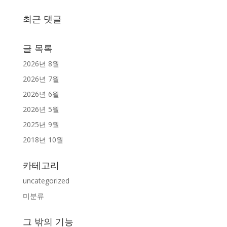
최근 댓글
글 목록
2026년 8월
2026년 7월
2026년 6월
2026년 5월
2025년 9월
2018년 10월
카테고리
uncategorized
미분류
그 밖의 기능