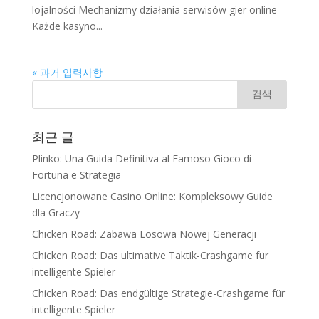
lojalności Mechanizmy działania serwisów gier online
Każde kasyno...
« 과거 입력사항
최근 글
Plinko: Una Guida Definitiva al Famoso Gioco di
Fortuna e Strategia
Licencjonowane Casino Online: Kompleksowy Guide
dla Graczy
Chicken Road: Zabawa Losowa Nowej Generacji
Chicken Road: Das ultimative Taktik-Crashgame für
intelligente Spieler
Chicken Road: Das endgültige Strategie-Crashgame für
intelligente Spieler