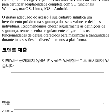
para certificar adaptabilidade completa com SO funcionais
Windows, macOS, Linux, iOS e Android.
O gestão adequado do acesso à sua cadastro significa um
investimento próximo na segurança dos seus valores e detalhes
individuais. Recomendamos checar regularmente as definições de
segurança, renovar senhas regularmente e ligar todos os
funcionalidades de defesa oferecidos para maximizar a tranquilidade
durante tuas sessões de diversão em nossa plataforma.
코멘트 제출
이메일은 공개되지 않습니다.
필수 입력창은
*
로 표시되어 있
습니다
댓글
이름
*