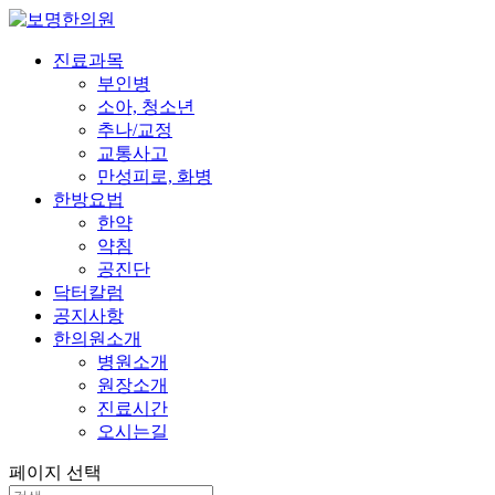
진료과목
부인병
소아, 청소년
추나/교정
교통사고
만성피로, 화병
한방요법
한약
약침
공진단
닥터칼럼
공지사항
한의원소개
병원소개
원장소개
진료시간
오시는길
페이지 선택