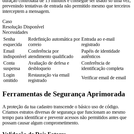
duração controlada de 15 minutos e consegue ser usado só uma vez,
prevenindo tentativas de entrada não permitido mesmo que terceiros
interceptem a mensagem.
Caso
Resolução Disponível
Necessidades
Senha
Redefinição automática por
Entrada ao e-mail
esquecida
correio
registrado
Email
Conferência por
Papéis de identidade
indisponível
atendimento qualificado
autênticos
Conta
Avaliação de defesa e
Conferência de
suspensa
desbloqueio
identificação completa
Login
Restauração via email
Verificar email de email
omitido
registrado
Ferramentas de Segurança Aprimorada
A proteção da tua cadastro transcende o básico uso de código.
Criamos estratos diversas de segurança que funcionam ao mesmo
tempo para identificar e prevenir acessos não permitidos antes que
possam causar algum comprometimento.