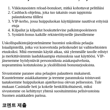
Viikkotasoisten reload-bonukset, mitkä kohottavat pelitiliäsi
Cashback-ohjelma, joka tuo takaisin osan tappioista
palautuksena tilillesi
VIP-kerho, jossa huippuluokan käyttäjämme nauttivat erityisiä
etuja
Kilpailut ja kilpailut houkuttelevine palkintopooleineen
Syntärit-bonus kaikille rekisteröityneille jäsenillemme
Uskollispalkintojärjestelmämme huomioi uskollisia pelaajia
loiaalipisteillä, jotka voi konvertoida pelioikeudet tai vaihtoehtoisten
etuuksiksi. Mitä enemmän käytät aikaa, sitä ylemmälle tasolle edistyt
ja merkittävämmin laadukkaampia etuisuuksia saat käyttöösi. VIP-
jäsenemme hyödyntävät personoidusta asiakaspalvelusta,
nopeammista kotiutuksista ja yksilöllisistä bonustarjouksista.
Sivustomme paranee aina pelaajien palautteen mukaisesti.
Kuuntelemme asiakkaitamme ja teemme parannuksia toistuvasti
taataksemme huippuluokan ajateltavissa olevan pelisession. Tule
mukaan Casinialle heti ja kokeile henkilökohtaisesti, miksi
sivustomme on kehittynyt yhtenä suosituimmista pelisivustoista
Suomen asiakkaiden parissa.
코멘트 제출