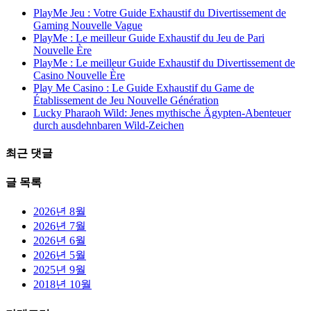
PlayMe Jeu : Votre Guide Exhaustif du Divertissement de
Gaming Nouvelle Vague
PlayMe : Le meilleur Guide Exhaustif du Jeu de Pari
Nouvelle Ère
PlayMe : Le meilleur Guide Exhaustif du Divertissement de
Casino Nouvelle Ère
Play Me Casino : Le Guide Exhaustif du Game de
Établissement de Jeu Nouvelle Génération
Lucky Pharaoh Wild: Jenes mythische Ägypten-Abenteuer
durch ausdehnbaren Wild-Zeichen
최근 댓글
글 목록
2026년 8월
2026년 7월
2026년 6월
2026년 5월
2025년 9월
2018년 10월