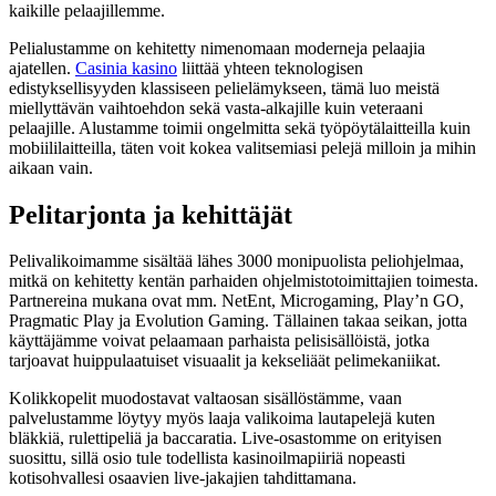
kaikille pelaajillemme.
Pelialustamme on kehitetty nimenomaan moderneja pelaajia
ajatellen.
Casinia kasino
liittää yhteen teknologisen
edistyksellisyyden klassiseen pelielämykseen, tämä luo meistä
miellyttävän vaihtoehdon sekä vasta-alkajille kuin veteraani
pelaajille. Alustamme toimii ongelmitta sekä työpöytälaitteilla kuin
mobiililaitteilla, täten voit kokea valitsemiasi pelejä milloin ja mihin
aikaan vain.
Pelitarjonta ja kehittäjät
Pelivalikoimamme sisältää lähes 3000 monipuolista peliohjelmaa,
mitkä on kehitetty kentän parhaiden ohjelmistotoimittajien toimesta.
Partnereina mukana ovat mm. NetEnt, Microgaming, Play’n GO,
Pragmatic Play ja Evolution Gaming. Tällainen takaa seikan, jotta
käyttäjämme voivat pelaamaan parhaista pelisisällöistä, jotka
tarjoavat huippulaatuiset visuaalit ja kekseliäät pelimekaniikat.
Kolikkopelit muodostavat valtaosan sisällöstämme, vaan
palvelustamme löytyy myös laaja valikoima lautapelejä kuten
bläkkiä, rulettipeliä ja baccaratia. Live-osastomme on erityisen
suosittu, sillä osio tule todellista kasinoilmapiiriä nopeasti
kotisohvallesi osaavien live-jakajien tahdittamana.