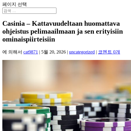
페이지 선택
Casinia – Kattavuudeltaan huomattava
ohjeistus pelimaailmaan ja sen erityisiin
ominaispiirteisiin
에 의해서
cat9871
|
5월 20, 2026
|
uncategorized
|
코멘트 0개