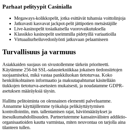
Parhaat pelityypit Casinialla
Megaways-kolikkopelit, jotka esittävät tuhansia voittolinjoja
Jatkuvasti kasvavat jackpot-pelit jättipotien metsästäjille
Live-kasinopelit tosiaikaisella vuorovaikutuksella
Klassikko kasinopelit useimmilla pidetyillä variaatioilla
Virtuaaliurheiluvedonlyönti jatkuvaan pelaamiseen
Turvallisuus ja varmuus
Asiakkaiden suojaus on sivustollemme tärkein prioriteetti.
Käytämme 256-bit SSL-salaustekniikkaa jokaisen tiedonsiirtojen
suojaamiseksi, mikä vastaa pankkiluokan tietoturvaa. Koko
henkilökohtainen informaatio ja maksutapahtumat käsitellään
tiukkojen tietoturva-asetusten mukaisesti, ja noudatamme GDPR-
asetuksen määräyksiä täysin.
Hallittu pelitoiminta on olennainen elementti palveluamme.
Annamme käyttäjillemme työkaluja pelikäyttäytymisen
kontrollointiin, mm. tallentamisen rajat, häviömääräykset ja
itsesulkumahdollisuuden. Partneriutemme kansainvälisten addiktio-
organisaatioiden kautta varmistaa, miten neuvontaa on tarjolla aina
tilanteen tullen.