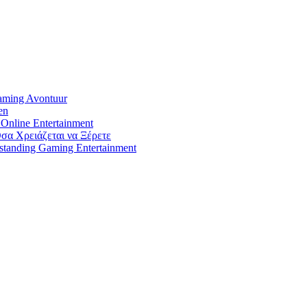
aming Avontuur
en
 Online Entertainment
σα Χρειάζεται να Ξέρετε
tstanding Gaming Entertainment