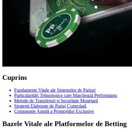
Cuprins
Fundamente Vitale ale Sistemelor de Pariuri
Particularități Tehnologice care Marchează Performanța
Metode de Transferuri și Securitate Monetară
Strategii Elaborate de Pariaj Controlată
Comparație Amplă a Promoțiilor Exclusive
Bazele Vitale ale Platformelor de Betting