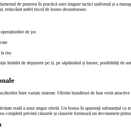
damental de punerea în practică unei singure tactici uniformă și a managem
l, reducând astfel riscul de losses dezastruoase.
operațiunilor de joc
cute
la risc
n limitări de depunere pe zi, pe săptămână și lunare, posibilități de aut
onale
ucătorilor între variate sisteme. Oferim bundleuri de bun venit atractive
vitate reală a unui singur ofertă. Un bonus în aparență substanțial cu t
a completă privind clauzele și clauzele formează un devotament primord
t