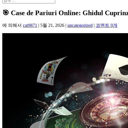
🎯 Case de Pariuri Online: Ghidul Cuprinză
에 의해서
cat9871
|
5월 21, 2026
|
uncategorized
|
코멘트 0개