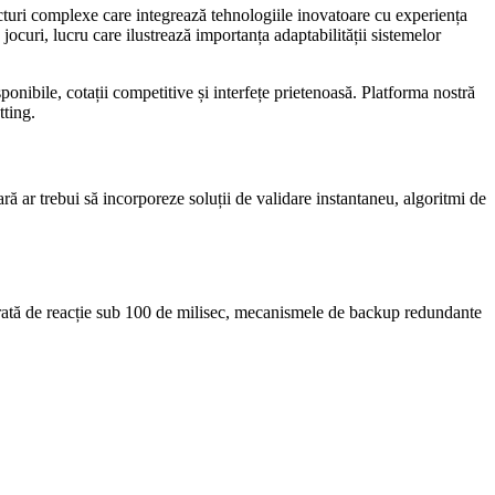
ucturi complexe care integrează tehnologiile inovatoare cu experiența
jocuri, lucru care ilustrează importanța adaptabilității sistemelor
onibile, cotații competitive și interfețe prietenoasă. Platforma nostră
tting.
ă ar trebui să incorporeze soluții de validare instantaneu, algoritmi de
 durată de reacție sub 100 de milisec, mecanismele de backup redundante