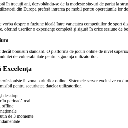
ă în trecuții ani, dezvoltându-se de la modeste site-uri de pariat la str
lizatorii din Europa preferă intrarea pe mobil pentru operațiunile lor de 
vorba despre o fuziune ideală între varietatea competițiilor de sport disp
e, oferind userilor o experiențe completă și sigură în orice sesiune de be
mium
decât bonusuri standard. O platformă de jocuri online de nivel superioar
duitei de vulnerabilitate pentru siguranța utilizatorilor.
ă Excelența
ți profesioniste în zona pariurilor online. Sistemele server exclusive cu
sibil pentru securitatea datelor utilizatorilor.
și desktop
r în perioadă real
 offline
rnaționale
 puțin de 3 momente
fundamentate