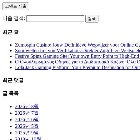
다음 검색:
최근 글
Zumospin Casino: Jouw Definitieve Wegwijzer voor Online G
Sportwetten frei von Verifikation: Direkter Zugriff zu Wettspiel
Festive Spinz Gaming Site: Your own Entry Point to High-End
Ο Ολοκληρωμένος Οδηγός για το Διαδικτυακό Καζίνο: Όλα Ό
Lola Jack Gaming Platform: Your Premium Destination for Ou
최근 댓글
글 목록
2026년 8월
2026년 7월
2026년 6월
2026년 5월
2025년 9월
2018년 10월