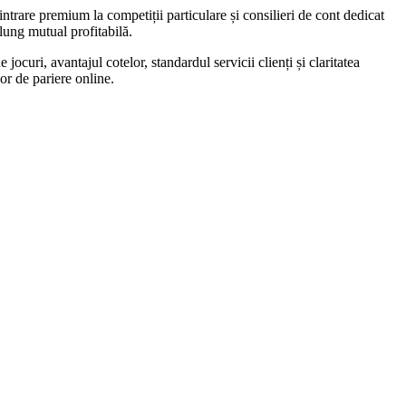
ntrare premium la competiții particulare și consilieri de cont dedicat
lung mutual profitabilă.
ocuri, avantajul cotelor, standardul servicii clienți și claritatea
lor de pariere online.