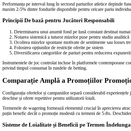
Performanța pe interval lung în sectorul pariurilor atletice depinde fun
maxim 2-5% dintre fondurile disponibile pentru oricare pariu individua
Principii De bază pentru Jucători Responsabili
Determinarea unui anumit fond pe lună constant destinat numai 
Notarea sistemică a tuturor mizelor puse pentru studiu analitică
Ocolirea mizelor spontane motivate de sentimente sau losses tre
Folosirea opțiunilor de restricție oferite pe sistem
Diversificarea categoriilor de pariuri pentru reducerea expunerii 
Instrumentele de joc controlat incluse în platformele contemporane conți
privind timpul consumat în rundele de betting.
Comparație Amplă a Promoțiilor Promoți
Configurația ofertelor și campaniilor separă considerabil experiențele j
deschise și oferte repetitive pentru utilizatorii loiali.
Termenele de wagering formează elementul crucial în aprecierea atracti
puțin benefic decât o promoție modestă cu termeni de 5-8x. Deschidere
Sisteme de Loialitate și Beneficii pe Termen Îndelunga