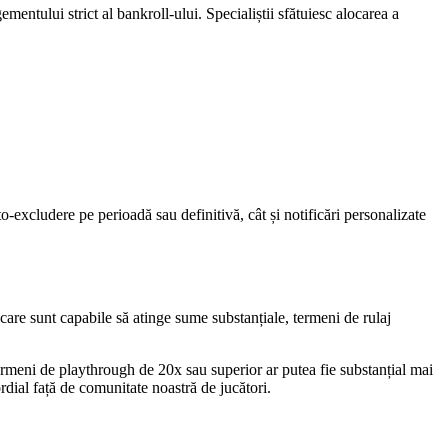
entului strict al bankroll-ului. Specialiștii sfătuiesc alocarea a
o-excludere pe perioadă sau definitivă, cât și notificări personalizate
 care sunt capabile să atinge sume substanțiale, termeni de rulaj
ermeni de playthrough de 20x sau superior ar putea fie substanțial mai
ial față de comunitate noastră de jucători.