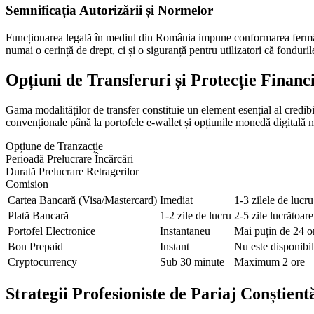
Semnificația Autorizării și Normelor
Funcționarea legală în mediul din România impune conformarea fermă a 
numai o cerință de drept, ci și o siguranță pentru utilizatori că fonduri
Opțiuni de Transferuri și Protecție Financ
Gama modalităților de transfer constituie un element esențial al credibil
convenționale până la portofele e-wallet și opțiunile monedă digitală n
Opțiune de Tranzacție
Perioadă Prelucrare Încărcări
Durată Prelucrare Retragerilor
Comision
Cartea Bancară (Visa/Mastercard)
Imediat
1-3 zilele de lucru
Plată Bancară
1-2 zile de lucru
2-5 zile lucrătoare
Portofel Electronice
Instantaneu
Mai puțin de 24 o
Bon Prepaid
Instant
Nu este disponibi
Cryptocurrency
Sub 30 minute
Maximum 2 ore
Strategii Profesioniste de Pariaj Conștient