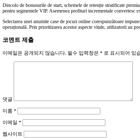
Dincolo de bonusurile de start, schemele de retenție stratificate premia
pentru segmentele VIP. Asemenea profituri incrementale convertesc exp
Selectarea unei anumite case de jocuri online corespunzătoare impune eval
operațională. Prin prioritizarea acestor aspecte vitale, utilizatorii au p
코멘트 제출
이메일은 공개되지 않습니다.
필수 입력창은
*
로 표시되어 있
댓글
이름
*
이메일
*
웹사이트