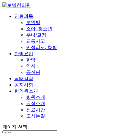
진료과목
부인병
소아, 청소년
추나/교정
교통사고
만성피로, 화병
한방요법
한약
약침
공진단
닥터칼럼
공지사항
한의원소개
병원소개
원장소개
진료시간
오시는길
페이지 선택