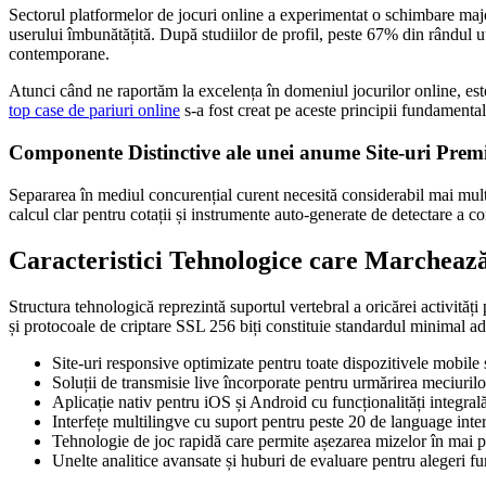
Sectorul platformelor de jocuri online a experimentat o schimbare major
userului îmbunătățită. După studiilor de profil, peste 67% din rândul uti
contemporane.
Atunci când ne raportăm la excelența în domeniul jocurilor online, este 
top case de pariuri online
s-a fost creat pe aceste principii fundamental
Componente Distinctive ale unei anume Site-uri Pre
Separarea în mediul concurențial curent necesită considerabil mai mult 
calcul clar pentru cotații și instrumente auto-generate de detectare a con
Caracteristici Tehnologice care Marcheaz
Structura tehnologică reprezintă suportul vertebral a oricărei activită
și protocoale de criptare SSL 256 biți constituie standardul minimal admi
Site-uri responsive optimizate pentru toate dispozitivele mobile 
Soluții de transmisie live încorporate pentru urmărirea meciurilo
Aplicație nativ pentru iOS și Android cu funcționalități integrală
Interfețe multilingve cu suport pentru peste 20 de language inte
Tehnologie de joc rapidă care permite așezarea mizelor în mai
Unelte analitice avansate și huburi de evaluare pentru alegeri 