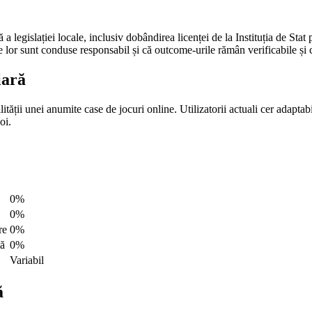
legislației locale, inclusiv dobândirea licenței de la Instituția de St
le lor sunt conduse responsabil și că outcome-urile rămân verificabile și 
iară
ității unei anumite case de jocuri online. Utilizatorii actuali cer adaptab
oi.
0%
0%
re
0%
lă
0%
Variabil
ă