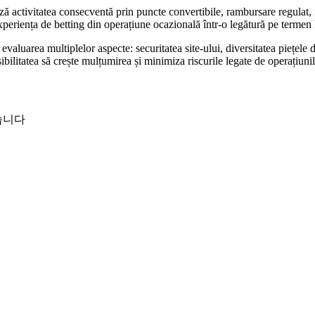
ză activitatea consecventă prin puncte convertibile, rambursare regulat, i
eriența de betting din operațiune ocazională într-o legătură pe termen 
uarea multiplelor aspecte: securitatea site-ului, diversitatea piețele de j
osibilitatea să crește mulțumirea și minimiza riscurile legate de operațiuni
습니다