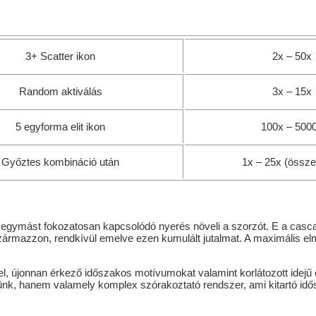
3+ Scatter ikon
2x – 50x
Random aktiválás
3x – 15x
5 egyforma elit ikon
100x – 500
Győztes kombináció után
1x – 25x (össze
gymást fokozatosan kapcsolódó nyerés növeli a szorzót. E a cascad
rmazzon, rendkívül emelve ezen kumulált jutalmat. A maximális elmél
el, újonnan érkező időszakos motívumokat valamint korlátozott idej
ünk, hanem valamely komplex szórakoztató rendszer, ami kitartó idő