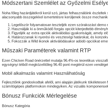
Módszertani Szemlélet az Győzelmi Esély
Noha főleg hazárdjátékról kerül szó, jártas felhasználóink észlelte
alacsonyabb összegekkel ismertetésre kerüljenek össze mechanikái
Legelőször folyamatosan teszteljék ezen szórakozást demo mó
Használják ki a önműködő forgás opciót kiterjedtebb élményh
Figyeljék az extra opciók aktiválódási gyakoriságát, amely el
Határozzanak ki nyerési és veszteségi határokat, és konze
Fokozzák a Wild ikonok aktiválódásakor adódó opciókat eme
Műszaki Paraméterek valamint RTP
Ezen Chicken Road önérzettel mutatja 96.4%-os teoretikus visszafiz
egységnyi tétből megközelítőleg 96.40 pont megtérül ezen vendégekhez
Mobil alkalmazás valamint Használhatóság
Fejlesztőink gondoskodtak afelől, ami alapján játékunk tökéletes
számítógépes platformokon mindegyiken. Az vizuális komponensek
Bónusz Funkciók Mérlegelése
Bónusz Kategória