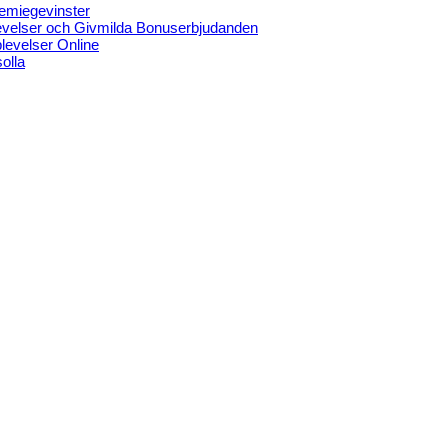
remiegevinster
evelser och Givmilda Bonuserbjudanden
levelser Online
olla