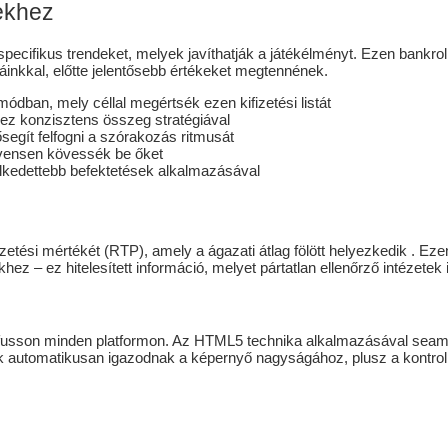
ekhez
k specifikus trendeket, melyek javíthatják a játékélményt. Ezen bankr
nkkal, előtte jelentősebb értékeket megtennének.
dban, mely céllal megértsék ezen kifizetési listát
ez konzisztens összeg stratégiával
ősegít felfogni a szórakozás ritmusát
kvensen kövessék be őket
lkedettebb befektetések alkalmazásával
etési mértékét (RTP), amely a ágazati átlag fölött helyezkedik . Ez
 – ez hitelesített információ, melyet pártatlan ellenőrző intézetek i
en fusson minden platformon. Az HTML5 technika alkalmazásával seam
 automatikusan igazodnak a képernyő nagyságához, plusz a kontrol