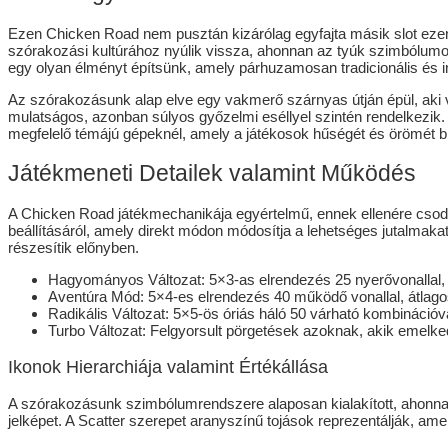
Ezen Chicken Road nem pusztán kizárólag egyfajta másik slot ezen t
szórakozási kultúrához nyúlik vissza, ahonnan az tyúk szimbólum
egy olyan élményt építsünk, amely párhuzamosan tradicionális és i
Az szórakozásunk alap elve egy vakmerő szárnyas útján épül, aki
mulatságos, azonban súlyos győzelmi eséllyel szintén rendelkezik. 
megfelelő témájú gépeknél, amely a játékosok hűségét és örömét bi
Játékmeneti Detailek valamint Működés
A Chicken Road játékmechanikája egyértelmű, ennek ellenére csod
beállításáról, amely direkt módon módosítja a lehetséges jutalmakat
részesítik előnyben.
Hagyományos Változat: 5×3-as elrendezés 25 nyerővonallal, m
Aventúra Mód: 5×4-es elrendezés 40 működő vonallal, átlagos 
Radikális Változat: 5×5-ös óriás háló 50 várható kombináció
Turbo Változat: Felgyorsult pörgetések azoknak, akik emelk
Ikonok Hierarchiája valamint Értékállása
A szórakozásunk szimbólumrendszere alaposan kialakított, ahonnan v
jelképet. A Scatter szerepet aranyszínű tojások reprezentálják, a